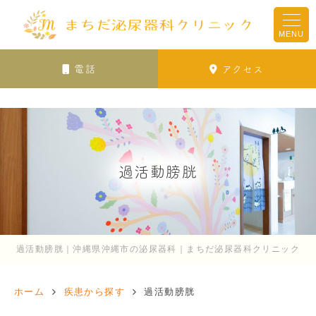
MENU
電話
アクセス
過活動膀胱
過活動膀胱｜沖縄県沖縄市の泌尿器科｜まちだ泌尿器科クリニック
ホーム
疾患から探す
過活動膀胱